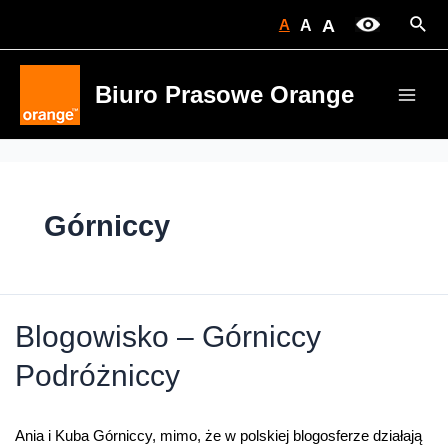
Skip
Sear
A
A
A
to
content
Biuro Prasowe Orange
Main
Men
Górniccy
Blogowisko – Górniccy
Podróżniccy
Ania i Kuba Górniccy, mimo, że w polskiej blogosferze działają