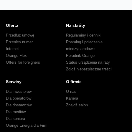
Oferta
Na skróty
Przedłuż umowę
Regulaminy i cenniki
Przenieś numer
Roaming i połączenia
Internet
międzynarodowe
Orange Flex
Poradnik Orange
Offers for foreigners
Status urządzenia na raty
Zgłoś niebezpieczne treści
Serwisy
O firmie
Dla inwestorów
O nas
Dla operatorów
Kariera
Dla dostawców
Znajdź salon
Dla mediów
Dla seniora
Orange Energia dla Firm