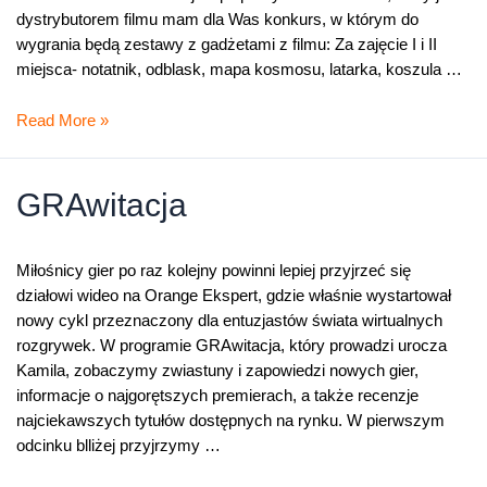
dystrybutorem filmu mam dla Was konkurs, w którym do
wygrania będą zestawy z gadżetami z filmu: Za zajęcie I i II
miejsca- notatnik, odblask, mapa kosmosu, latarka, koszula …
Filmowy
Read More »
konkurs
–
Grawitacja
GRAwitacja
Miłośnicy gier po raz kolejny powinni lepiej przyjrzeć się
działowi wideo na Orange Ekspert, gdzie właśnie wystartował
nowy cykl przeznaczony dla entuzjastów świata wirtualnych
rozgrywek. W programie GRAwitacja, który prowadzi urocza
Kamila, zobaczymy zwiastuny i zapowiedzi nowych gier,
informacje o najgorętszych premierach, a także recenzje
najciekawszych tytułów dostępnych na rynku. W pierwszym
odcinku blliżej przyjrzymy …