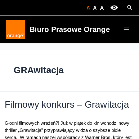
Skip
Sear
A
A
A
to
content
Biuro Prasowe Orange
Main
Men
GRAwitacja
Filmowy konkurs – Grawitacja
Głodni filmowych wrażeń?! Już w piątek do kin wchodzi nowy
thriller „Grawitacja” przyprawiający widza o szybsze bicie
serca. W ramach naszej współpracy z Warner Bros, który jest