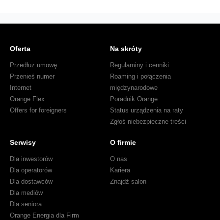
jakość
rozmów
pomiędzy
użytkownikami
Oferta
Na skróty
Orange
i
Przedłuż umowę
Regulaminy i cenniki
Play
Przenieś numer
Roaming i połączenia
Internet
międzynarodowe
Orange Flex
Poradnik Orange
Offers for foreigners
Status urządzenia na raty
Zgłoś niebezpieczne treści
Serwisy
O firmie
Dla inwestorów
O nas
Dla operatorów
Kariera
Dla dostawców
Znajdź salon
Dla mediów
Dla seniora
Orange Energia dla Firm