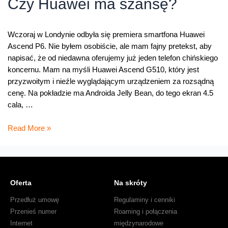
Czy Huawei ma szansę?
i
szybki
konkurs
Wczoraj w Londynie odbyła się premiera smartfona Huawei
Ascend P6. Nie byłem osobiście, ale mam fajny pretekst, aby
napisać, że od niedawna oferujemy już jeden telefon chińskiego
koncernu. Mam na myśli Huawei Ascend G510, który jest
przyzwoitym i nieźle wyglądającym urządzeniem za rozsądną
cenę. Na pokładzie ma Androida Jelly Bean, do tego ekran 4.5
cala, …
Czy
Read More »
Huawei
ma
szansę?
Oferta
Na skróty
Przedłuż umowę
Regulaminy i cenniki
Przenieś numer
Roaming i połączenia
Internet
międzynarodowe