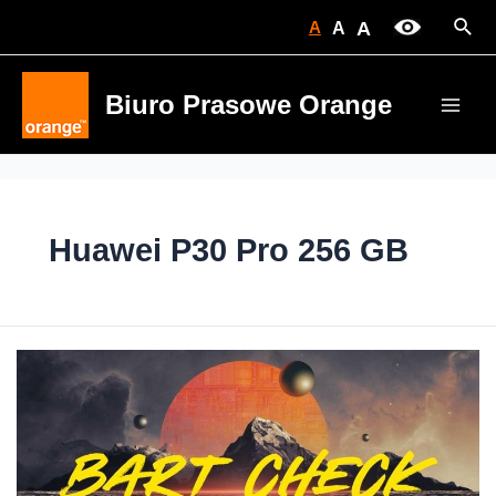
Skip
Sear
A
A
A
to
content
Biuro Prasowe Orange
Main
Men
Huawei P30 Pro 256 GB