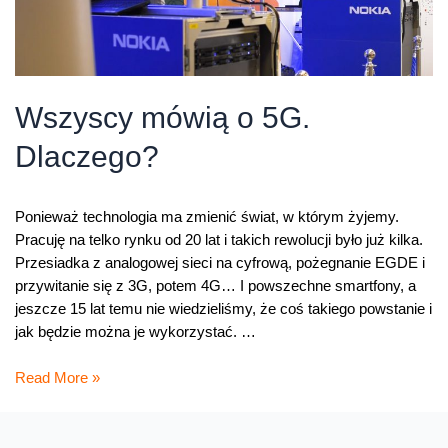
Wszyscy mówią o 5G.
Dlaczego?
Ponieważ technologia ma zmienić świat, w którym żyjemy.
Pracuję na telko rynku od 20 lat i takich rewolucji było już kilka.
Przesiadka z analogowej sieci na cyfrową, pożegnanie EGDE i
przywitanie się z 3G, potem 4G… I powszechne smartfony, a
jeszcze 15 lat temu nie wiedzieliśmy, że coś takiego powstanie i
jak będzie można je wykorzystać. …
Wszyscy
Read More »
mówią
o
5G.