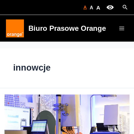
Skip
Sear
A
A
A
to
content
Biuro Prasowe Orange
Main
Men
innowcje