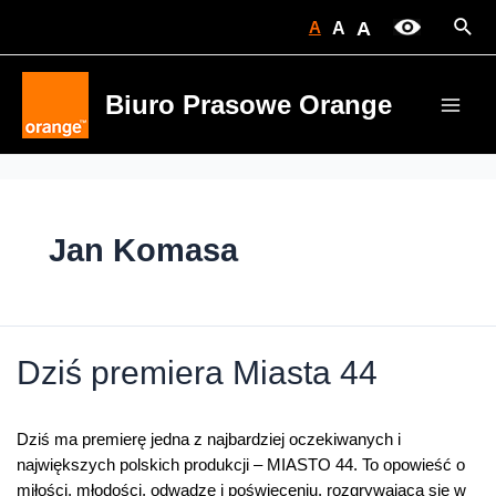
Skip
Sear
A
A
A
to
content
Biuro Prasowe Orange
Main
Men
Jan Komasa
Dziś premiera Miasta 44
Dziś ma premierę jedna z najbardziej oczekiwanych i
największych polskich produkcji – MIASTO 44. To opowieść o
miłości, młodości, odwadze i poświęceniu, rozgrywająca się w