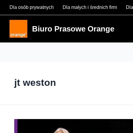
Skip
Dla osób prywatnych
Dla małych i średnich firm
Dla
to
content
Biuro Prasowe Orange
jt weston