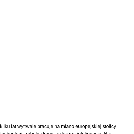
lku lat wytrwale pracuje na miano europejskiej stolicy
echnologii, roboty, drony i sztuczna inteligencja. Nic