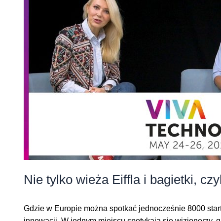
Nie tylko wieża Eiffla i bagietki, c
Gdzie w Europie można spotkać jednocześnie 8000 startu
innowacji. W jednym miejscu spotykają się wizjonerzy, gig