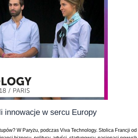
zyli innowacje w sercu Europy
pów? W Paryżu, podczas Viva Technology. Stolica Francji od ki
anci biznesu, politycy, artyści, startupowcy, pasjonaci nowych t