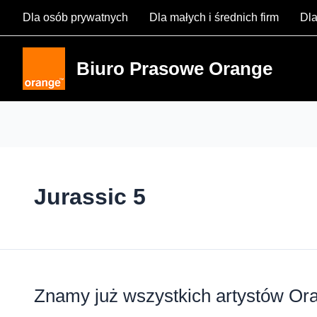
Skip
Dla osób prywatnych
Dla małych i średnich firm
Dla
to
content
Biuro Prasowe Orange
Jurassic 5
Znamy już wszystkich artystów Or