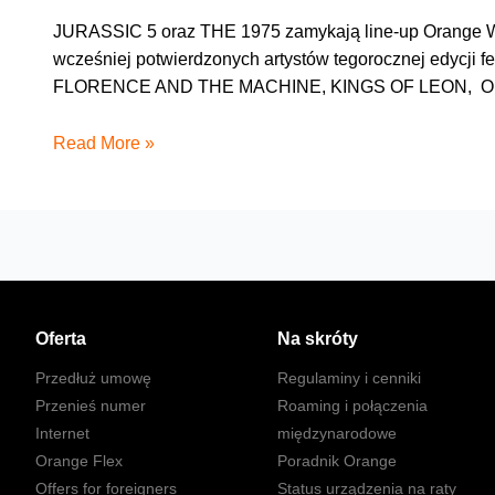
JURASSIC 5 oraz THE 1975 zamykają line-up Orange War
wcześniej potwierdzonych artystów tegorocznej edycji 
FLORENCE AND THE MACHINE, KINGS OF LEON, 
Znamy
Read More »
już
wszystkich
artystów
Orange
Warsaw
Festival
2014
Oferta
Na skróty
Przedłuż umowę
Regulaminy i cenniki
Przenieś numer
Roaming i połączenia
Internet
międzynarodowe
Orange Flex
Poradnik Orange
Offers for foreigners
Status urządzenia na raty