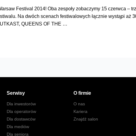
saw Festival 2014! Oba zespoły zobaczymy 15 czerwca – trzec
festiwalu. Na dwóch scenach festiwalowych łącznie wystąpi aż 
OUTKAST, QUEENS OF THE …
Serwisy
O firmie
Dla inwestorów
O nas
Dla operatorów
Kariera
Dla dostawców
Znajdź salon
Dla mediów
Dla seniora