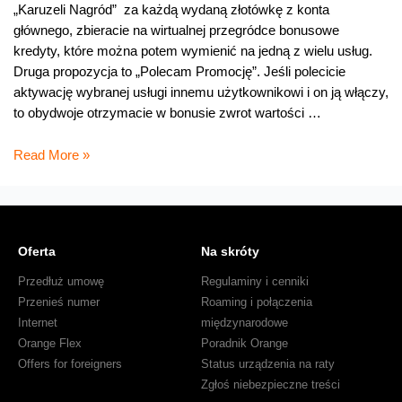
„Karuzeli Nagród” za każdą wydaną złotówkę z konta
głównego, zbieracie na wirtualnej przegródce bonusowe
kredyty, które można potem wymienić na jedną z wielu usług.
Druga propozycja to „Polecam Promocję”. Jeśli polecicie
aktywację wybranej usługi innemu użytkownikowi i on ją włączy,
to obydwoje otrzymacie w bonusie zwrot wartości …
Trzy
Read More »
promocje
w
Orange
na
Oferta
Na skróty
kartę
65
Przedłuż umowę
Regulaminy i cenniki
Przenieś numer
Roaming i połączenia
Internet
międzynarodowe
Orange Flex
Poradnik Orange
Offers for foreigners
Status urządzenia na raty
Zgłoś niebezpieczne treści