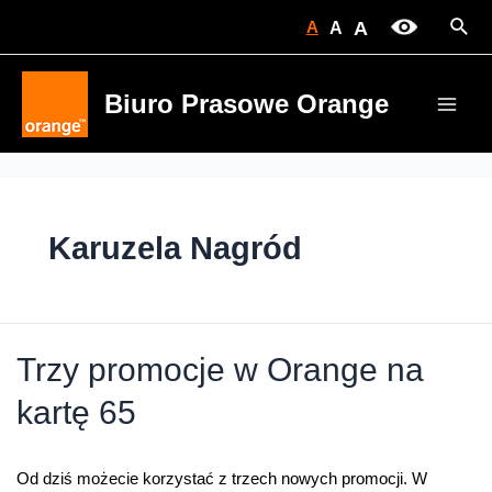
Skip
Sear
A
A
A
to
content
Biuro Prasowe Orange
Main
Men
Karuzela Nagród
Trzy promocje w Orange na
kartę 65
Od dziś możecie korzystać z trzech nowych promocji. W