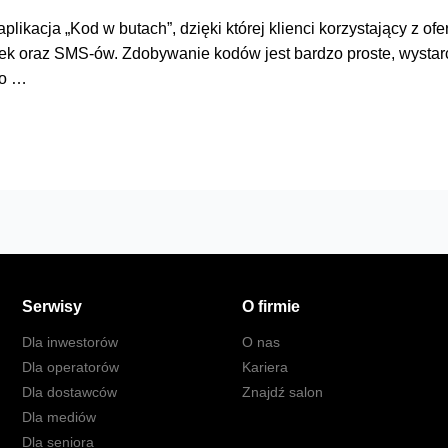
kacja „Kod w butach”, dzięki której klienci korzystający z ofert
k oraz SMS-ów. Zdobywanie kodów jest bardzo proste, wystarc
do …
Serwisy
O firmie
Dla inwestorów
O nas
Dla operatorów
Kariera
Dla dostawców
Znajdź salon
Dla mediów
Dla seniora