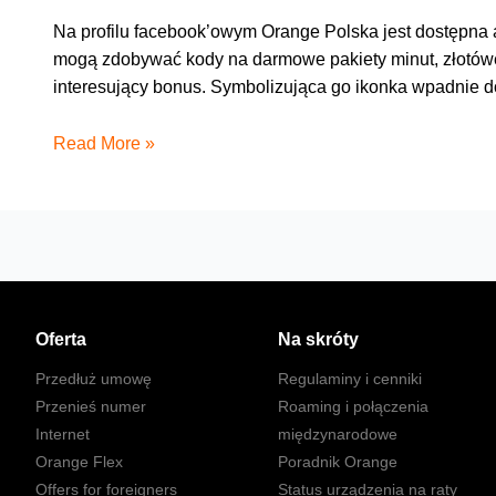
Na profilu facebook’owym Orange Polska jest dostępna apli
mogą zdobywać kody na darmowe pakiety minut, złotówe
interesujący bonus. Symbolizująca go ikonka wpadnie 
„Kody
Read More »
w
butach”
do
wygrania
na
facebooku
Oferta
Na skróty
Przedłuż umowę
Regulaminy i cenniki
Przenieś numer
Roaming i połączenia
Internet
międzynarodowe
Orange Flex
Poradnik Orange
Offers for foreigners
Status urządzenia na raty