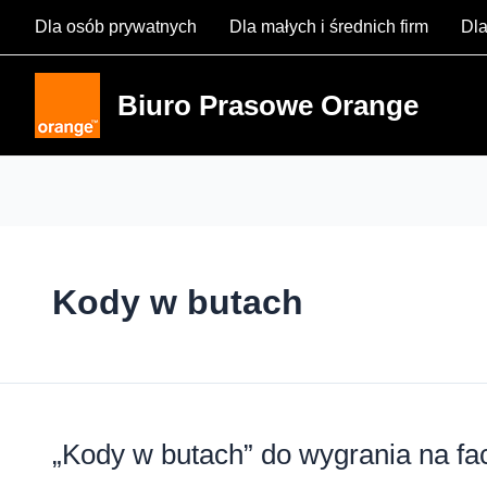
Skip
Dla osób prywatnych
Dla małych i średnich firm
Dla
to
content
Biuro Prasowe Orange
Kody w butach
„Kody w butach” do wygrania na f