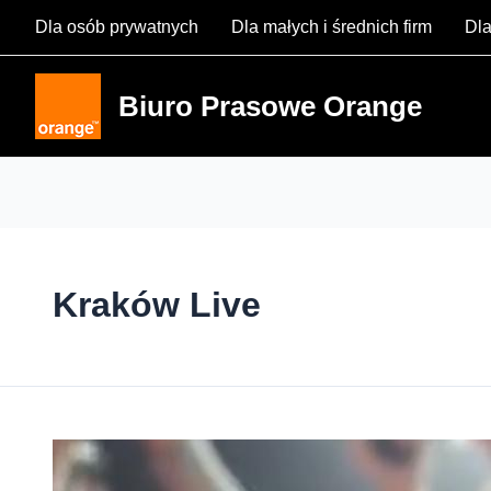
Skip
Dla osób prywatnych
Dla małych i średnich firm
Dla
to
content
Biuro Prasowe Orange
Kraków Live