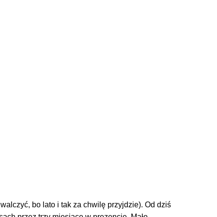
lczyć, bo lato i tak za chwilę przyjdzie). Od dziś
isach przez trzy miesiące w prezencie. Mało …