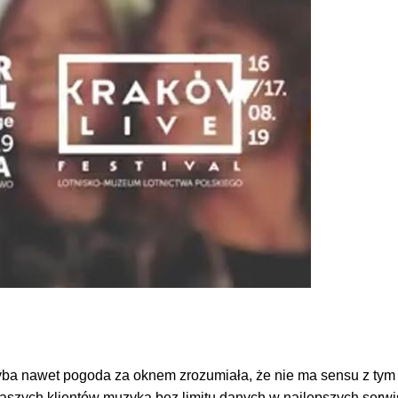
yba nawet pogoda za oknem zrozumiała, że nie ma sensu z tym wa
 naszych klientów muzyka bez limitu danych w najlepszych serw