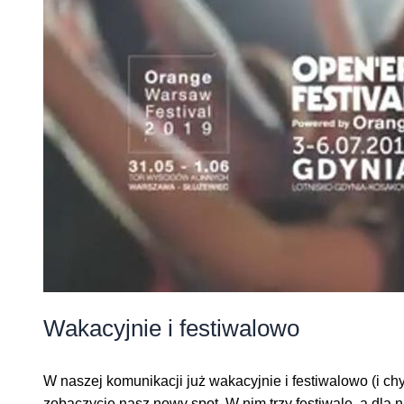
Wakacyjnie i festiwalowo
W naszej komunikacji już wakacyjnie i festiwalowo (i ch
zobaczycie nasz nowy spot. W nim trzy festiwale, a dla