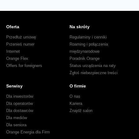
Oferta
Na skróty
Przedłuż umowę
Regulaminy i cenniki
Przenieś numer
Roaming i połączenia
Internet
międzynarodowe
Orange Flex
Poradnik Orange
Offers for foreigners
Status urządzenia na raty
Zgłoś niebezpieczne treści
Serwisy
O firmie
Dla inwestorów
O nas
Dla operatorów
Kariera
Dla dostawców
Znajdź salon
Dla mediów
Dla seniora
Orange Energia dla Firm