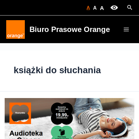
Skip
Sear
A
A
A
to
content
Biuro Prasowe Orange
Main
Men
książki do słuchania