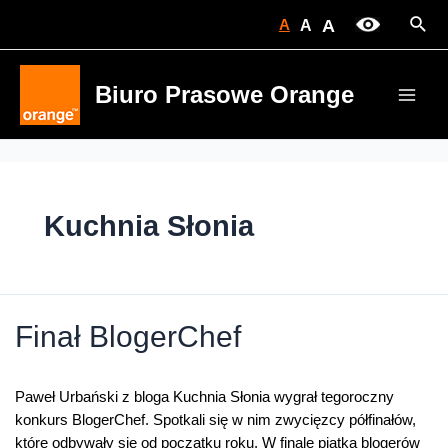
Skip
Sear
A
A
A
to
content
Biuro Prasowe Orange
Main
Men
Kuchnia Słonia
Finał BlogerChef
Paweł Urbański z bloga Kuchnia Słonia wygrał tegoroczny
konkurs BlogerChef. Spotkali się w nim zwycięzcy półfinałów,
które odbywały się od początku roku. W finale piątka blogerów