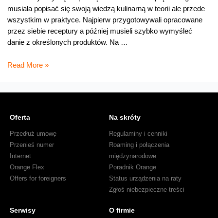
musiała popisać się swoją wiedzą kulinarną w teorii ale przede
wszystkim w praktyce. Najpierw przygotowywali opracowane
przez siebie receptury a później musieli szybko wymyśleć
danie z określonych produktów. Na …
Finał
Read More »
BlogerChef
Oferta
Na skróty
Przedłuż umowę
Regulaminy i cenniki
Przenieś numer
Roaming i połączenia
Internet
międzynarodowe
Orange Flex
Poradnik Orange
Offers for foreigners
Status urządzenia na raty
Zgłoś niebezpieczne treści
Serwisy
O firmie