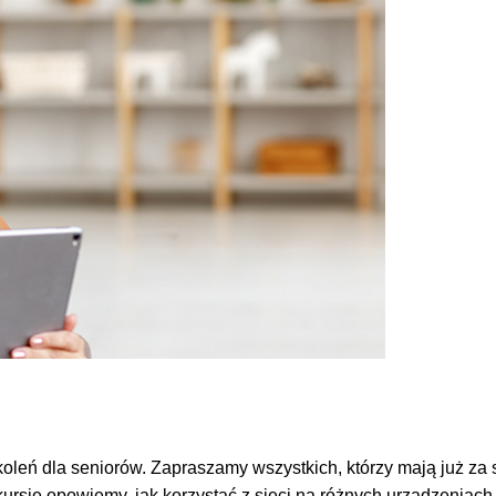
leń dla seniorów. Zapraszamy wszystkich, którzy mają już za s
kursie opowiemy, jak korzystać z sieci na różnych urządzeniac