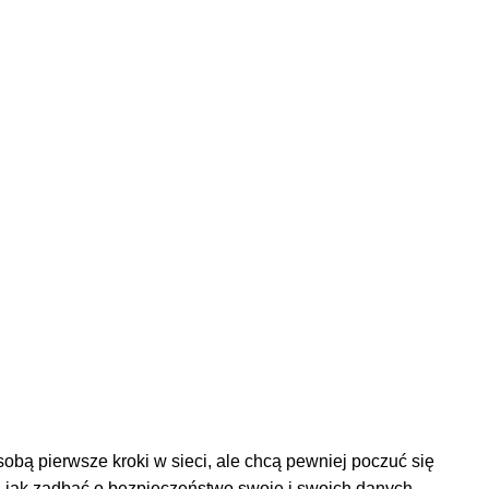
obą pierwsze kroki w sieci, ale chcą pewniej poczuć się
h, jak zadbać o bezpieczeństwo swoje i swoich danych,