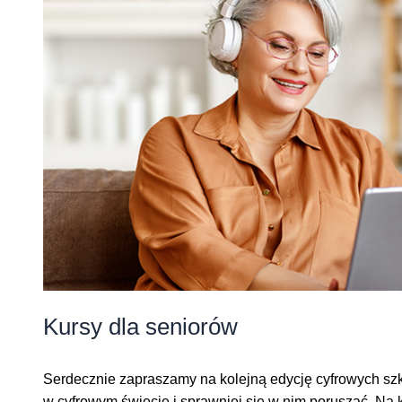
Kursy dla seniorów
Serdecznie zapraszamy na kolejną edycję cyfrowych szko
w cyfrowym świecie i sprawniej się w nim poruszać. Na 