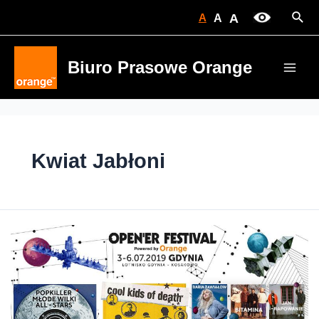
Skip
Sear
A
A
A
to
content
Biuro Prasowe Orange
Main
Men
Kwiat Jabłoni