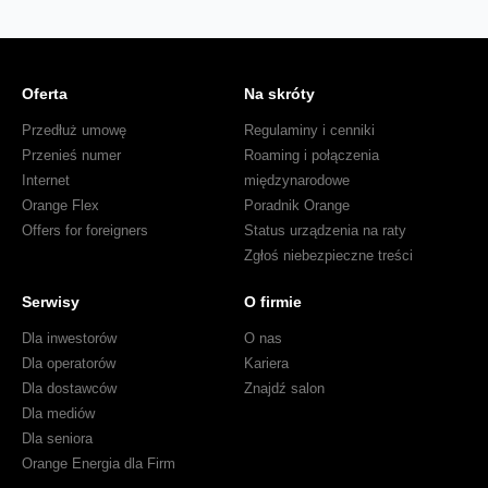
Oferta
Na skróty
Przedłuż umowę
Regulaminy i cenniki
Przenieś numer
Roaming i połączenia
Internet
międzynarodowe
Orange Flex
Poradnik Orange
Offers for foreigners
Status urządzenia na raty
Zgłoś niebezpieczne treści
Serwisy
O firmie
Dla inwestorów
O nas
Dla operatorów
Kariera
Dla dostawców
Znajdź salon
Dla mediów
Dla seniora
Orange Energia dla Firm