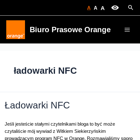
Skip
Sear
A
A
A
to
content
Biuro Prasowe Orange
Main
Men
ładowarki NFC
Ładowarki NFC
Jeśli jesteście stałymi czytelnikami bloga to być może
czytaliście mój wywiad z Witkiem Siekierzyńskim
prowadzącym program NFC w Orange. Rozmawialiśmy sporo