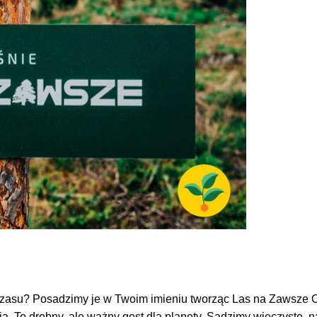
 czasu? Posadzimy je w Twoim imieniu tworząc Las na Zawsze O
a. To drobny, ale ważny gest dla planety. Sadzimy wieczyste, n