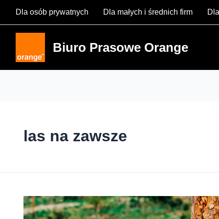
Skip
Dla osób prywatnych
Dla małych i średnich firm
Dla
to
content
Biuro Prasowe Orange
las na zawsze