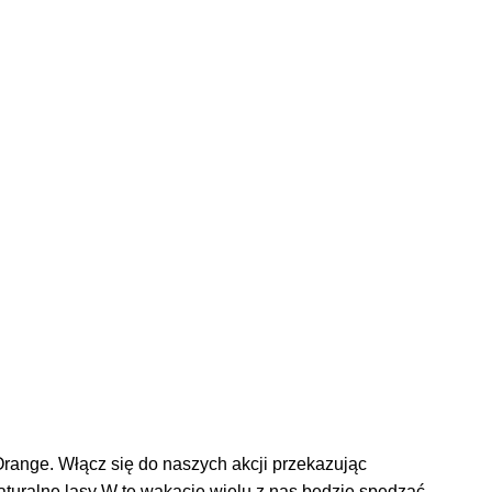
range. Włącz się do naszych akcji przekazując
aturalne lasy W te wakacje wielu z nas będzie spędzać