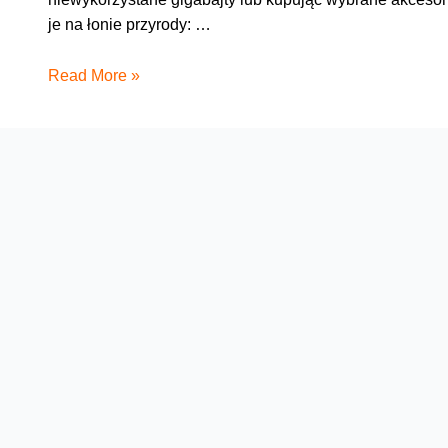
je na łonie przyrody: …
Posadźmy
Read More »
razem
Las
Na
Zawsze