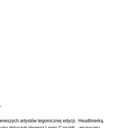
.
erwszych artystów tegorocznej edycji. Headlinerką
e-upu dołączyli również Lewis Capaldi – muzyczny