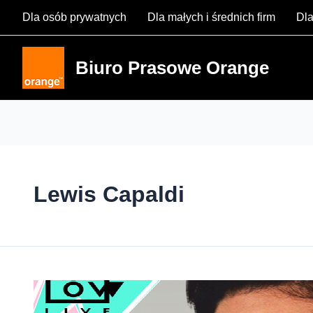
Skip
Dla osób prywatnych
Dla małych i średnich firm
Dla
to
content
Biuro Prasowe Orange
Lewis Capaldi