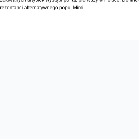
eprezentanci alternatywnego popu, Mimi …
Serwisy
O firmie
Dla inwestorów
O nas
Dla operatorów
Kariera
Dla dostawców
Znajdź salon
Dla mediów
Dla seniora
Orange Energia dla Firm