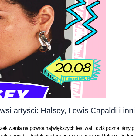
si artyści: Halsey, Lewis Capaldi i inni
ekiwania na powrót największych festiwali, dziś poznaliśmy pi
yczekiwanych artystek wystąpi po raz pierwszy w Polsce. Do lin