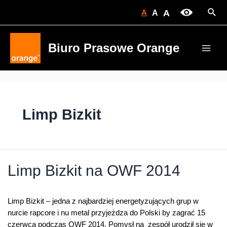
Skip
Sear
A
A
A
to
content
Biuro Prasowe Orange
Main
Men
Limp Bizkit
Limp Bizkit na OWF 2014
Limp Bizkit – jedna z najbardziej energetyzujących grup w
nurcie rapcore i nu metal przyjeżdza do Polski by zagrać 15
czerwca podczas OWF 2014. Pomysł na zespół urodził się w