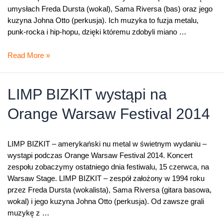
umysłach Freda Dursta (wokal), Sama Riversa (bas) oraz jego
kuzyna Johna Otto (perkusja). Ich muzyka to fuzja metalu,
punk-rocka i hip-hopu, dzięki któremu zdobyli miano …
Limp
Read More »
Bizkit
na
OWF
LIMP BIZKIT wystąpi na
2014
Orange Warsaw Festival 2014
LIMP BIZKIT – amerykański nu metal w świetnym wydaniu –
wystąpi podczas Orange Warsaw Festival 2014. Koncert
zespołu zobaczymy ostatniego dnia festiwalu, 15 czerwca, na
Warsaw Stage. LIMP BIZKIT – zespół założony w 1994 roku
przez Freda Dursta (wokalista), Sama Riversa (gitara basowa,
wokal) i jego kuzyna Johna Otto (perkusja). Od zawsze grali
muzykę z …