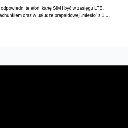
 odpowiedni telefon, kartę SIM i być w zasięgu LTE.
 rachunkiem oraz w usłudze prepaidowej „miesio” z 1 …