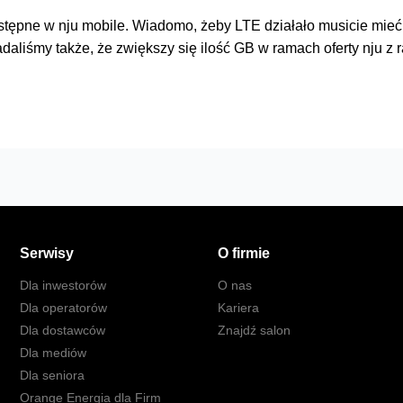
dostępne w nju mobile. Wiadomo, żeby LTE działało musicie mieć
aliśmy także, że zwiększy się ilość GB w ramach oferty nju z
Serwisy
O firmie
Dla inwestorów
O nas
Dla operatorów
Kariera
Dla dostawców
Znajdź salon
Dla mediów
Dla seniora
Orange Energia dla Firm