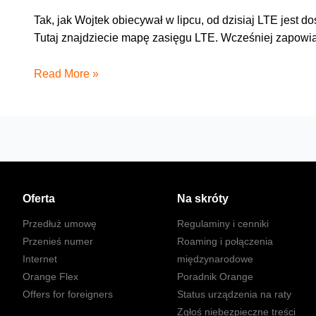
Tak, jak Wojtek obiecywał w lipcu, od dzisiaj LTE jest 
Tutaj znajdziecie mapę zasięgu LTE. Wcześniej zapowiad
Już
Read More »
jest
–
LTE
w
nju
Oferta
Na skróty
Przedłuż umowę
Regulaminy i cenniki
Przenieś numer
Roaming i połączenia
Internet
międzynarodowe
Orange Flex
Poradnik Orange
Offers for foreigners
Status urządzenia na raty
Zgłoś niebezpieczne treści