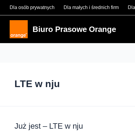
Skip
Dla osób prywatnych
Dla małych i średnich firm
Dla
to
content
Biuro Prasowe Orange
LTE w nju
Już jest – LTE w nju