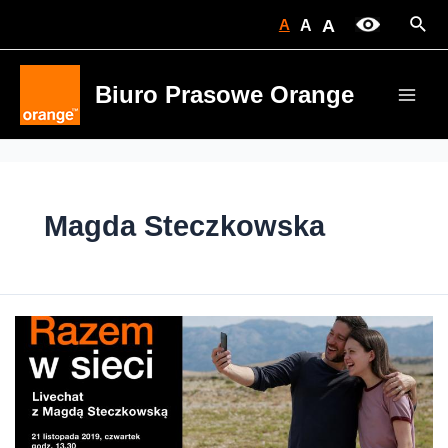
Skip
Sear
A
A
A
to
content
Biuro Prasowe Orange
Main
Men
Magda Steczkowska