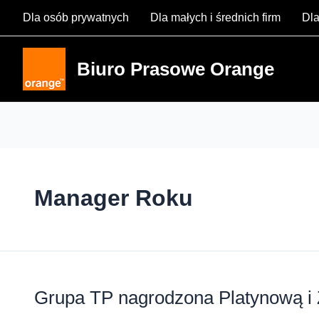
Skip
Dla osób prywatnych
Dla małych i średnich firm
Dla
to
content
Biuro Prasowe Orange
Manager Roku
Grupa TP nagrodzona Platynową i 