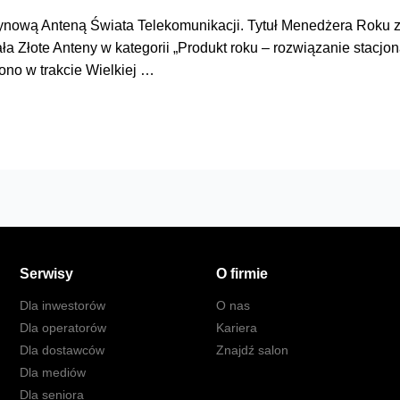
tynową Anteną Świata Telekomunikacji. Tytuł Menedżera Roku 
Złote Anteny w kategorii „Produkt roku – rozwiązanie stacjonar
no w trakcie Wielkiej …
Serwisy
O firmie
Dla inwestorów
O nas
Dla operatorów
Kariera
Dla dostawców
Znajdź salon
Dla mediów
Dla seniora