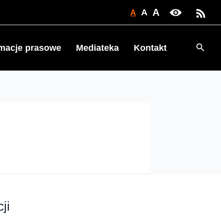
A
A
A
Searc
rmacje prasowe
Mediateka
Kontakt
ji