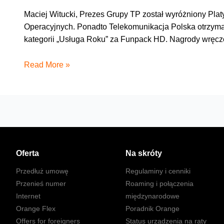
Maciej Witucki, Prezes Grupy TP został wyróżniony Pla
Operacyjnych. Ponadto Telekomunikacja Polska otrzymała 
kategorii „Usługa Roku” za Funpack HD. Nagrody wręczo
Grupa
Read More »
TP
nagrodzona
Platynową
i
Złotymi
Antenami
Świata
Oferta
Na skróty
Telekomunikacji
Przedłuż umowę
Regulaminy i cenniki
Przenieś numer
Roaming i połączenia
Internet
międzynarodowe
Orange Flex
Poradnik Orange
Offers for foreigners
Status urządzenia na raty