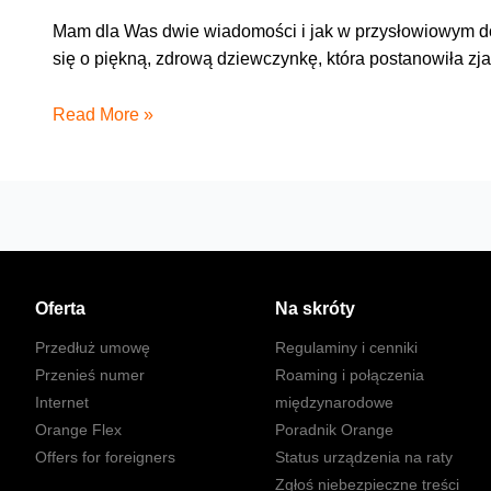
Mam dla Was dwie wiadomości i jak w przysłowiowym dowc
się o piękną, zdrową dziewczynkę, która postanowiła zja
Powiększyła
Read More »
się
redakcja
bloga
Oferta
Na skróty
Przedłuż umowę
Regulaminy i cenniki
Przenieś numer
Roaming i połączenia
Internet
międzynarodowe
Orange Flex
Poradnik Orange
Offers for foreigners
Status urządzenia na raty
Zgłoś niebezpieczne treści