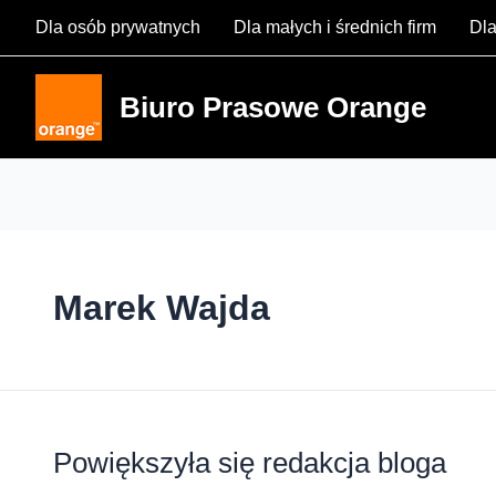
Skip
Dla osób prywatnych
Dla małych i średnich firm
Dla
to
content
Biuro Prasowe Orange
Marek Wajda
Powiększyła się redakcja bloga