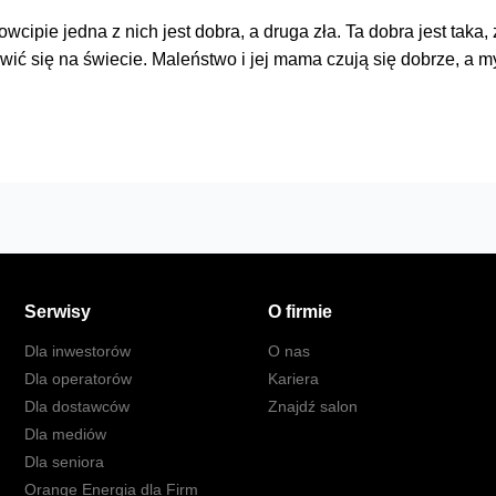
ipie jedna z nich jest dobra, a druga zła. Ta dobra jest taka
wić się na świecie. Maleństwo i jej mama czują się dobrze, a m
Serwisy
O firmie
Dla inwestorów
O nas
Dla operatorów
Kariera
Dla dostawców
Znajdź salon
Dla mediów
Dla seniora
Orange Energia dla Firm