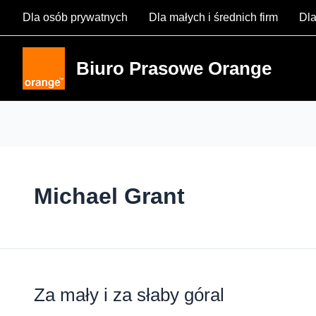
Skip
Dla osób prywatnych
Dla małych i średnich firm
Dla
to
content
Biuro Prasowe Orange
Michael Grant
Za mały i za słaby góral