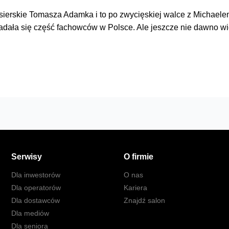
oksierskie Tomasza Adamka i to po zwycięskiej walce z Michael
dała się część fachowców w Polsce. Ale jeszcze nie dawno wi
Serwisy
O firmie
Dla inwestorów
O nas
Dla operatorów
Kariera
Dla dostawców
Znajdź salon
Dla mediów
Dla seniora