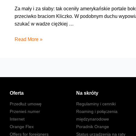
Za mały i za słaby: tak oceniły amerykańskie portale b
przeciwko braciom Kliczko. W podobnym duchu wypowia
szukać w wadze ciężkiej …
Za
Read More »
mały
i
za
słaby
góral
Oferta
Na skróty
Przedłuż umowę
Regulaminy i cenniki
Przenieś numer
Roaming i połączenia
Internet
międzynarodowe
Orange Flex
Poradnik Orange
Offers for foreigners
Status urządzenia na raty