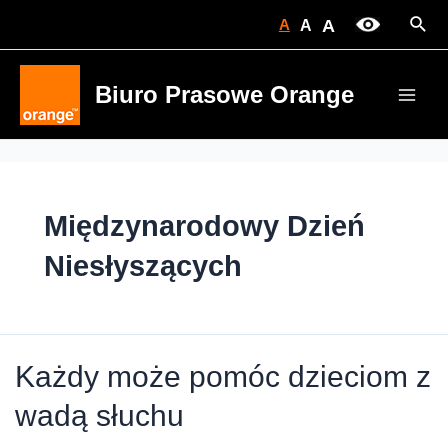
Skip
Sear
A
A
A
to
content
Biuro Prasowe Orange
Main
Men
Międzynarodowy Dzień
Niesłyszących
Każdy może pomóc dzieciom z
wadą słuchu