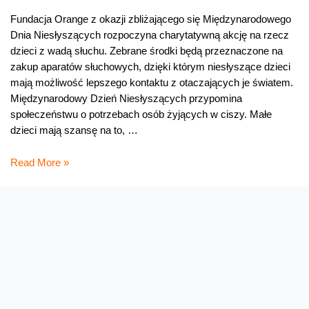
Fundacja Orange z okazji zbliżającego się Międzynarodowego
Dnia Niesłyszących rozpoczyna charytatywną akcję na rzecz
dzieci z wadą słuchu. Zebrane środki będą przeznaczone na
zakup aparatów słuchowych, dzięki którym niesłyszące dzieci
mają możliwość lepszego kontaktu z otaczających je światem.
Międzynarodowy Dzień Niesłyszących przypomina
społeczeństwu o potrzebach osób żyjących w ciszy. Małe
dzieci mają szansę na to, …
Każdy
Read More »
może
pomóc
dzieciom
z
wadą
słuchu