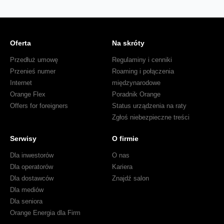
Oferta
Na skróty
Przedłuż umowę
Regulaminy i cenniki
Przenieś numer
Roaming i połączenia
Internet
międzynarodowe
Orange Flex
Poradnik Orange
Offers for foreigners
Status urządzenia na raty
Zgłoś niebezpieczne treści
Serwisy
O firmie
Dla inwestorów
O nas
Dla operatorów
Kariera
Dla dostawców
Znajdź salon
Dla mediów
Dla seniora
Orange Energia dla Firm