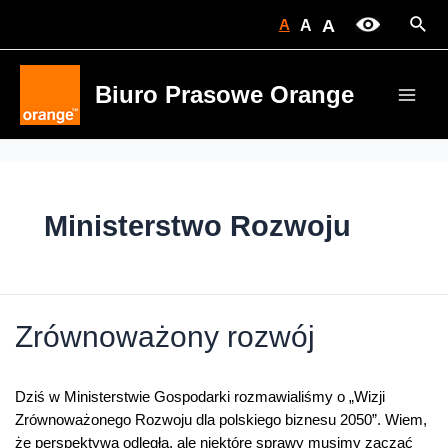
Skip
Sear
A
A
A
to
content
Biuro Prasowe Orange
Main
Men
Ministerstwo Rozwoju
Zrównoważony rozwój
Dziś w Ministerstwie Gospodarki rozmawialiśmy o „Wizji
Zrównoważonego Rozwoju dla polskiego biznesu 2050”. Wiem,
że perspektywa odległa, ale niektóre sprawy musimy zacząć