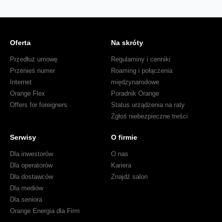
Oferta
Na skróty
Przedłuż umowę
Regulaminy i cenniki
Przenieś numer
Roaming i połączenia
Internet
międzynarodowe
Orange Flex
Poradnik Orange
Offers for foreigners
Status urządzenia na raty
Zgłoś niebezpieczne treści
Serwisy
O firmie
Dla inwestorów
O nas
Dla operatorów
Kariera
Dla dostawców
Znajdź salon
Dla mediów
Dla seniora
Orange Energia dla Firm