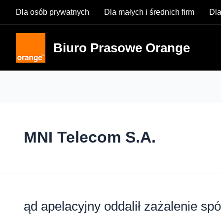
Skip
Dla osób prywatnych
Dla małych i średnich firm
Dla
to
content
Biuro Prasowe Orange
MNI Telecom S.A.
ąd apelacyjny oddalił zażalenie s