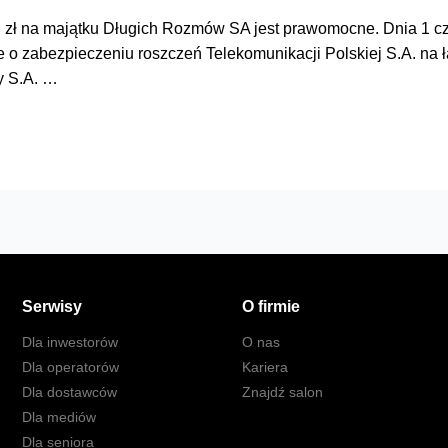
 zł na majątku Długich Rozmów SA jest prawomocne. Dnia 1 cz
 o zabezpieczeniu roszczeń Telekomunikacji Polskiej S.A. na 
y S.A. …
Serwisy
O firmie
Dla inwestorów
O nas
Dla operatorów
Kariera
Dla dostawców
Znajdź salon
Dla mediów
Dla seniora