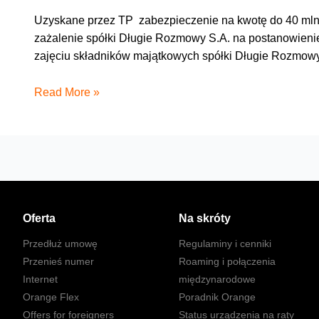
Uzyskane przez TP zabezpieczenie na kwotę do 40 mln
zażalenie spółki Długie Rozmowy S.A. na postanowienie
zajęciu składników majątkowych spółki Długie Rozmow
ąd
Read More »
apelacyjny
oddalił
zażalenie
spółki
z
grupy
MNI
Oferta
Na skróty
–
Przedłuż umowę
Regulaminy i cenniki
Długie
Przenieś numer
Roaming i połączenia
Rozmowy
Internet
międzynarodowe
S.A.
Orange Flex
Poradnik Orange
Offers for foreigners
Status urządzenia na raty