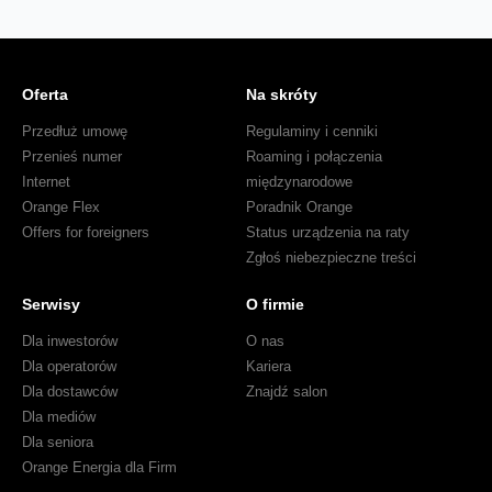
Oferta
Na skróty
Przedłuż umowę
Regulaminy i cenniki
Przenieś numer
Roaming i połączenia
Internet
międzynarodowe
Orange Flex
Poradnik Orange
Offers for foreigners
Status urządzenia na raty
Zgłoś niebezpieczne treści
Serwisy
O firmie
Dla inwestorów
O nas
Dla operatorów
Kariera
Dla dostawców
Znajdź salon
Dla mediów
Dla seniora
Orange Energia dla Firm