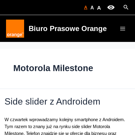
Skip
Sear
A
A
A
to
content
Biuro Prasowe Orange
Main
Men
Motorola Milestone
Side slider z Androidem
W czwartek wprowadzamy kolejny smartphone z Androidem.
Tym razem to znany już na rynku side slider Motorola
Milestone. Telefon znajdzie się w ofercie dla biznesu oraz