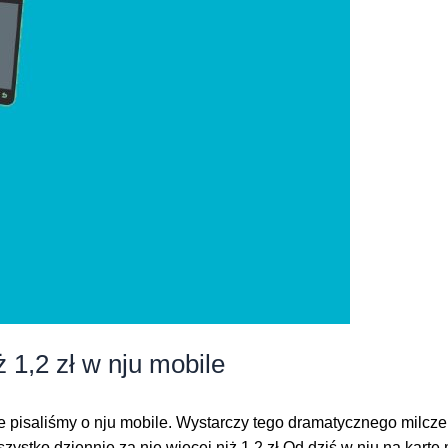
 1,2 zł w nju mobile
e pisaliśmy o nju mobile. Wystarczy tego dramatycznego milcz
szystko dziennie za nie więcej niż 1,2 zł Od dziś w nju na kar