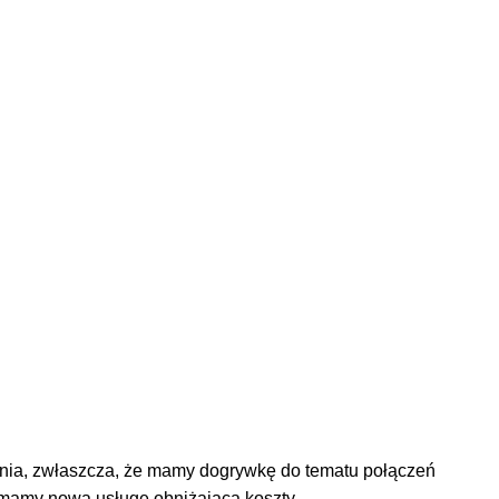
enia, zwłaszcza, że mamy dogrywkę do tematu połączeń
tę mamy nową usługę obniżającą koszty …