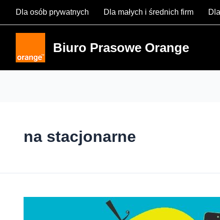
Skip
Dla osób prywatnych
Dla małych i średnich firm
Dla
to
content
Biuro Prasowe Orange
na stacjonarne