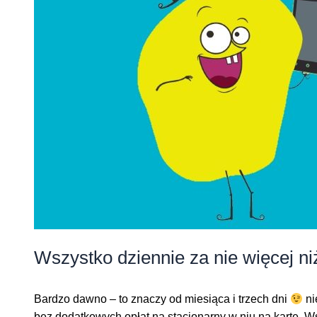
Wszystko dziennie za nie więcej niż
Bardzo dawno – to znaczy od miesiąca i trzech dni
ni
bez dodatkowych opłat na stacjonarny w nju na kartę. W