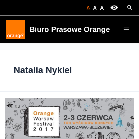
Skip
Sear
A
A
A
to
content
Biuro Prasowe Orange
Main
Men
Natalia Nykiel