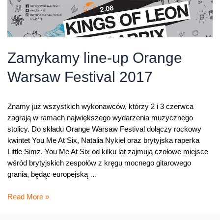
Zamykamy line-up Orange
Warsaw Festival 2017
Znamy już wszystkich wykonawców, którzy 2 i 3 czerwca
zagrają w ramach największego wydarzenia muzycznego
stolicy. Do składu Orange Warsaw Festival dołączy rockowy
kwintet You Me At Six, Natalia Nykiel oraz brytyjska raperka
Little Simz. You Me At Six od kilku lat zajmują czołowe miejsce
wśród brytyjskich zespołów z kręgu mocnego gitarowego
grania, będąc europejską …
Zamykamy
Read More »
line-
up