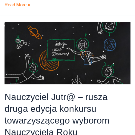
Konkurs
Read More »
dla
nauczycieli
Nauczyciel Jutr@ – rusza
druga edycja konkursu
towarzyszącego wyborom
Nauczyciela Roku