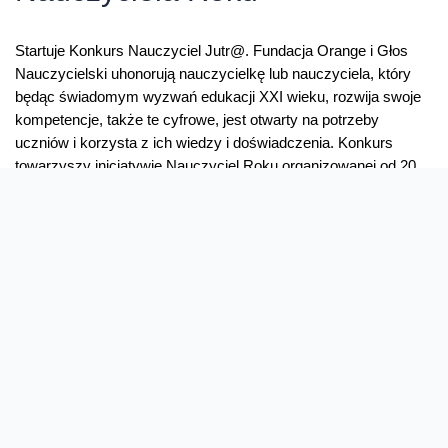
Startuje Konkurs Nauczyciel Jutr@. Fundacja Orange i Głos
Nauczycielski uhonorują nauczycielkę lub nauczyciela, który
będąc świadomym wyzwań edukacji XXI wieku, rozwija swoje
kompetencje, także te cyfrowe, jest otwarty na potrzeby
uczniów i korzysta z ich wiedzy i doświadczenia. Konkurs
towarzyszy inicjatywie Nauczyciel Roku organizowanej od 20
lat przez Głos Nauczycielski. Zgłoszenia do obu przedsięwzięć
przyjmowane …
Nauczyciel
Read More »
Jutr@
–
rusza
druga
edycja
konkursu
towarzyszącego
wyborom