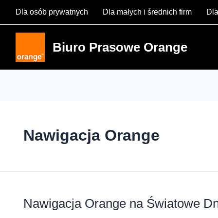
Skip
Dla osób prywatnych
Dla małych i średnich firm
Dla
to
content
Biuro Prasowe Orange
Nawigacja Orange
Nawigacja Orange na Światowe Dn