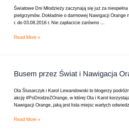
Światowe Dni Młodzieży zaczynają się już za niespełna 
pielgrzymów. Dokładnie o darmowej Nawigacji Orange na
r. do 03.08.2016 r. Nie zapłacicie zarówno …
Nawigacja
Read More »
Orange
na
Światowe
Dni
Busem przez Świat i Nawigacja O
Młodzieży
Ola Ślusarczyk i Karol Lewandowski to blogerzy podróż
akcję #PoDrodzeZOrange, w której Ola i Karol korzystaj
Nawigacji Orange, jaką jest lista miejsc wartych odwie
Busem
Read More »
przez