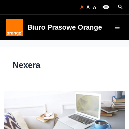
Skip
Sear
A
A
A
to
content
Biuro Prasowe Orange
Main
Men
Nexera