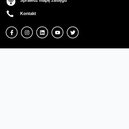
Sprawdź mapę zasięgu
Kontakt
Ważne komunikaty
Regulamin serwisu
Warunki zakupów
Ochrona danych osobowych
Polityka prywatności
Zmień ustawienia cookies
Sieć#1
Inwestycje dofinansowane z UE
Nieruchomości Orange
Multibox
Odpowiedzialny biznes
Fundacja Orange
Telefon domowy
Dbam o bliskich
Razem dla planety
Razem w sieci
Program Re
Tłumacz języka migowego
Confort+
© 2026 Orange Polska S.A. Wszystkie prawa zastrzeżone.