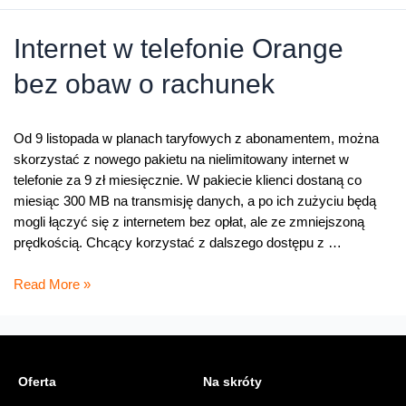
w
smartfonie
Internet w telefonie Orange
przez
bez obaw o rachunek
całe
wakacje
Od 9 listopada w planach taryfowych z abonamentem, można
skorzystać z nowego pakietu na nielimitowany internet w
telefonie za 9 zł miesięcznie. W pakiecie klienci dostaną co
miesiąc 300 MB na transmisję danych, a po ich zużyciu będą
mogli łączyć się z internetem bez opłat, ale ze zmniejszoną
prędkością. Chcący korzystać z dalszego dostępu z …
Internet
Read More »
w
telefonie
Orange
bez
Oferta
Na skróty
obaw