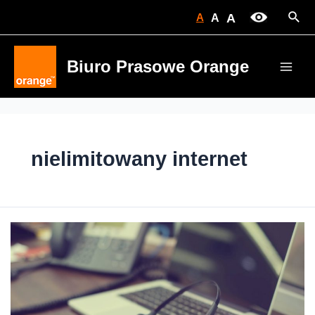
Skip
Sear
A
A
A
to
content
Biuro Prasowe Orange
Main
Men
nielimitowany internet