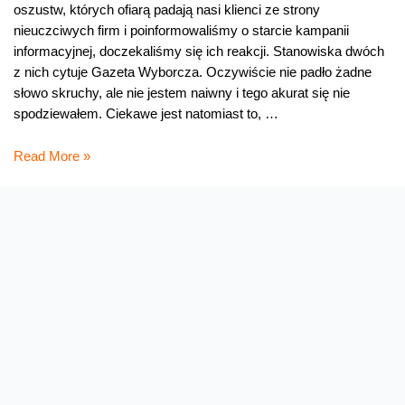
oszustw, których ofiarą padają nasi klienci ze strony
nieuczciwych firm i poinformowaliśmy o starcie kampanii
informacyjnej, doczekaliśmy się ich reakcji. Stanowiska dwóch
z nich cytuje Gazeta Wyborcza. Oczywiście nie padło żadne
słowo skruchy, ale nie jestem naiwny i tego akurat się nie
spodziewałem. Ciekawe jest natomiast to, …
Szkalujemy
Read More »
oszustów,
czyli
obróć
kota
ogonem