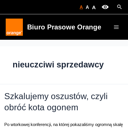
Skip
Sear
A
A
A
to
content
Biuro Prasowe Orange
Main
Men
nieuczciwi sprzedawcy
Szkalujemy oszustów, czyli
obróć kota ogonem
Po wtorkowej konferencji, na której pokazaliśmy ogromną skalę