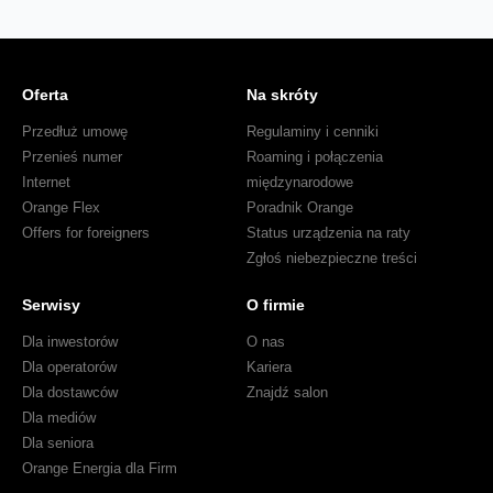
Oferta
Na skróty
Przedłuż umowę
Regulaminy i cenniki
Przenieś numer
Roaming i połączenia
Internet
międzynarodowe
Orange Flex
Poradnik Orange
Offers for foreigners
Status urządzenia na raty
Zgłoś niebezpieczne treści
Serwisy
O firmie
Dla inwestorów
O nas
Dla operatorów
Kariera
Dla dostawców
Znajdź salon
Dla mediów
Dla seniora
Orange Energia dla Firm