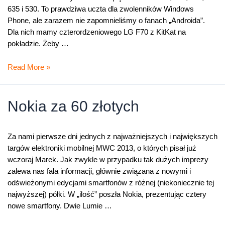
635 i 530. To prawdziwa uczta dla zwolenników Windows
Phone, ale zarazem nie zapomnieliśmy o fanach „Androida”.
Dla nich mamy czterordzeniowego LG F70 z KitKat na
pokładzie. Żeby …
Szalone
Read More »
dni
z
Lumiami
Nokia za 60 złotych
Za nami pierwsze dni jednych z najważniejszych i największych
targów elektroniki mobilnej MWC 2013, o których pisał już
wczoraj Marek. Jak zwykle w przypadku tak dużych imprezy
zalewa nas fala informacji, głównie związana z nowymi i
odświeżonymi edycjami smartfonów z różnej (niekoniecznie tej
najwyższej) półki. W „ilość” poszła Nokia, prezentując cztery
nowe smartfony. Dwie Lumie …