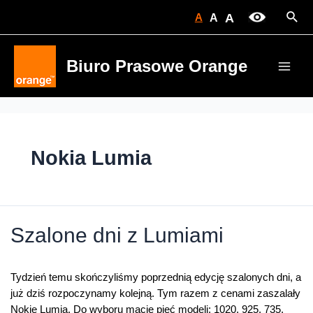
Skip
Sear
A
A
A
to
content
Biuro Prasowe Orange
Main
Men
Nokia Lumia
Szalone dni z Lumiami
Tydzień temu skończyliśmy poprzednią edycję szalonych dni, a
już dziś rozpoczynamy kolejną. Tym razem z cenami zaszalały
Nokie Lumia. Do wyboru macie pięć modeli: 1020, 925, 735,