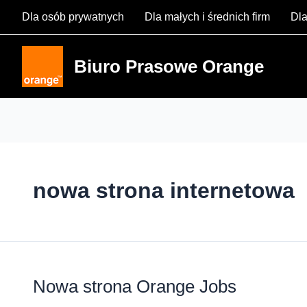
Skip
Dla osób prywatnych
Dla małych i średnich firm
Dla
to
content
Biuro Prasowe Orange
nowa strona internetowa
Nowa strona Orange Jobs