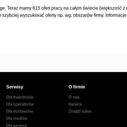
. Teraz mamy 615 ofert pracy na całym świecie (większość z ni
 szybciej wyszukiwać oferty np. wg. obszarów firmy. Informac
Serwisy
O firmie
Dla inwestorów
O nas
Dla operatorów
Kariera
Dla dostawców
Znajdź salon
Dla mediów
Dla seniora