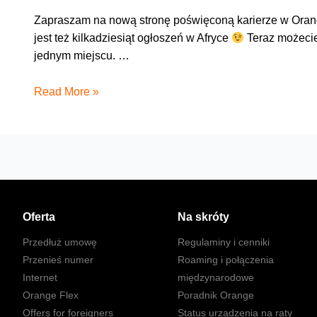
Zapraszam na nową stronę poświęconą karierze w Orange
jest też kilkadziesiąt ogłoszeń w Afryce
Teraz możecie
jednym miejscu. …
Nowa
Read More »
strona
Orange
Jobs
Oferta
Na skróty
Przedłuż umowę
Regulaminy i cenniki
Przenieś numer
Roaming i połączenia
Internet
międzynarodowe
Orange Flex
Poradnik Orange
Offers for foreigners
Status urządzenia na raty