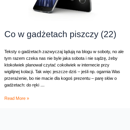
Co w gadżetach piszczy (22)
Teksty o gadżetach zazwyczaj lądują na blogu w soboty, no ale
tym razem czeka nas nie byle jaka sobota i nie sądzę, żeby
ktokolwiek planował czytać cokolwiek w internecie przy
wigilijnej kolacji. Tak więc jeszcze dziś – jeśli np. ogarnia Was
przerażenie, bo nie macie dla kogoś prezentu – parę słów o
gadżetach: do ręki …
Co
Read More »
w
gadżetach
piszczy
(22)