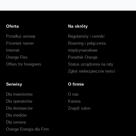
Oferta
Na skróty
Przedłuż umowę
Regulaminy i cenniki
Przenieś numer
Roaming i połączenia
Internet
międzynarodowe
Orange Flex
Poradnik Orange
Offers for foreigners
Status urządzenia na raty
Zgłoś niebezpieczne treści
Serwisy
O firmie
Dla inwestorów
O nas
Dla operatorów
Kariera
Dla dostawców
Znajdź salon
Dla mediów
Dla seniora
Orange Energia dla Firm