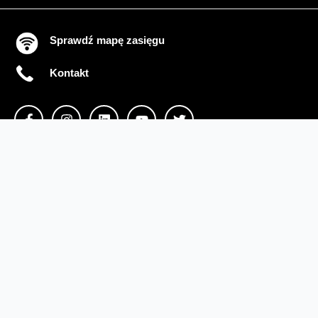
Sprawdź mapę zasięgu
Kontakt
Ważne komunikaty
Regulamin serwisu
Warunki zakupów
Ochrona danych osobowych
Polityka prywatności
Zmień ustawienia cookies
Sieć#1
Inwestycje dofinansowane z UE
Nieruchomości Orange
Multibox
Odpowiedzialny biznes
Fundacja Orange
Telefon domowy
Dbam o bliskich
Razem dla planety
Razem w sieci
Program Re
Tłumacz języka migowego
Confort+