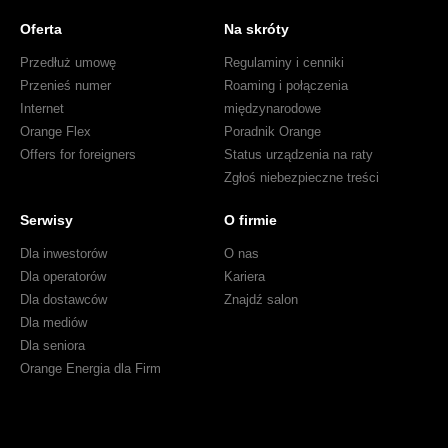
nawet
Oferta
Na skróty
3000
minut
Przedłuż umowę
Regulaminy i cenniki
rozmów
Przenieś numer
Roaming i połączenia
w
Internet
międzynarodowe
abonamencie
Orange Flex
Poradnik Orange
Offers for foreigners
Status urządzenia na raty
Zgłoś niebezpieczne treści
Serwisy
O firmie
Dla inwestorów
O nas
Dla operatorów
Kariera
Dla dostawców
Znajdź salon
Dla mediów
Dla seniora
Orange Energia dla Firm