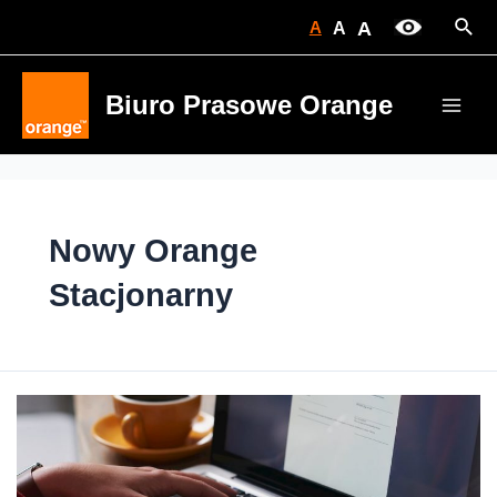
Skip
Sear
A
A
A
to
content
Biuro Prasowe Orange
Main
Men
Nowy Orange
Stacjonarny