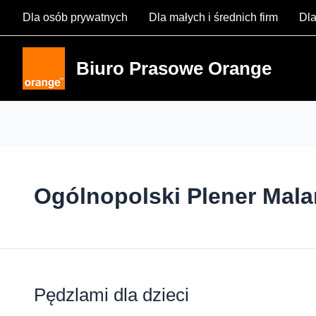
Skip
Dla osób prywatnych
Dla małych i średnich firm
Dla
to
content
Biuro Prasowe Orange
Ogólnopolski Plener Mala
Pędzlami dla dzieci