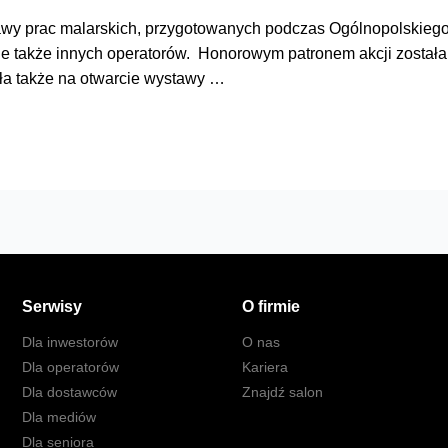
stawy prac malarskich, przygotowanych podczas Ogólnopolskieg
, ale także innych operatorów. Honorowym patronem akcji został
ła także na otwarcie wystawy …
Serwisy
O firmie
Dla inwestorów
O nas
Dla operatorów
Kariera
Dla dostawców
Znajdź salon
Dla mediów
Dla seniora