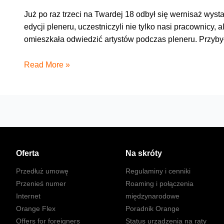
Już po raz trzeci na Twardej 18 odbył się wernisaż wy
edycji pleneru, uczestniczyli nie tylko nasi pracownicy
omieszkała odwiedzić artystów podczas pleneru. Przyby
Pędzlami
Read More »
dla
dzieci
Oferta
Na skróty
Przedłuż umowę
Regulaminy i cenniki
Przenieś numer
Roaming i połączenia
Internet
międzynarodowe
Orange Flex
Poradnik Orange
Offers for foreigners
Status urządzenia na raty