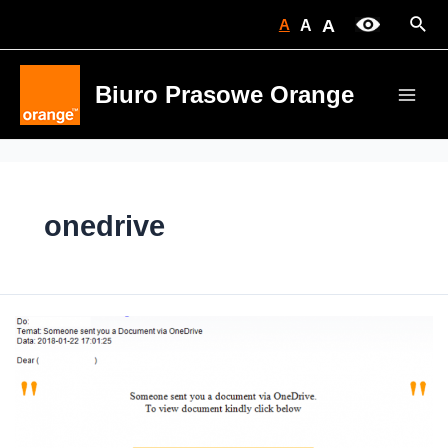
Skip
Sear
A
A
A
to
content
Biuro Prasowe Orange
Main
Men
onedrive