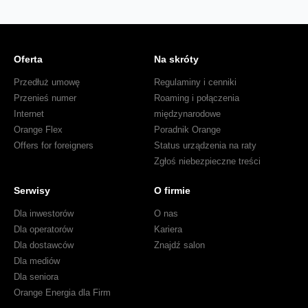
Oferta
Na skróty
Przedłuż umowę
Regulaminy i cenniki
Przenieś numer
Roaming i połączenia
Internet
międzynarodowe
Orange Flex
Poradnik Orange
Offers for foreigners
Status urządzenia na raty
Zgłoś niebezpieczne treści
Serwisy
O firmie
Dla inwestorów
O nas
Dla operatorów
Kariera
Dla dostawców
Znajdź salon
Dla mediów
Dla seniora
Orange Energia dla Firm