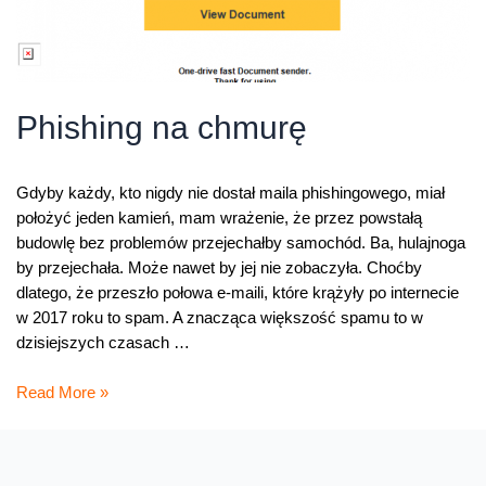
Phishing na chmurę
Gdyby każdy, kto nigdy nie dostał maila phishingowego, miał
położyć jeden kamień, mam wrażenie, że przez powstałą
budowlę bez problemów przejechałby samochód. Ba, hulajnoga
by przejechała. Może nawet by jej nie zobaczyła. Choćby
dlatego, że przeszło połowa e-maili, które krążyły po internecie
w 2017 roku to spam. A znacząca większość spamu to w
dzisiejszych czasach …
Phishing
Read More »
na
chmurę