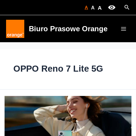
Skip
Sear
A
A
A
to
content
Biuro Prasowe Orange
Main
Men
OPPO Reno 7 Lite 5G