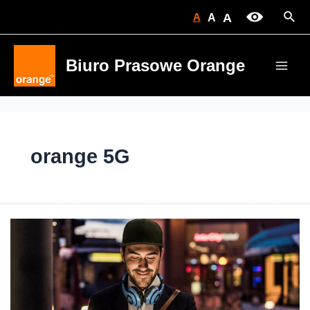
Skip
Sear
A
A
A
to
content
Biuro Prasowe Orange
Main
Men
orange 5G