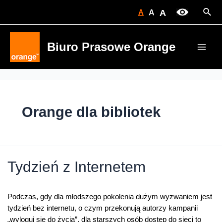
Skip
Sear
A
A
A
to
content
Biuro Prasowe Orange
Main
Men
Orange dla bibliotek
Tydzień z Internetem
Podczas, gdy dla młodszego pokolenia dużym wyzwaniem jest
tydzień bez internetu, o czym przekonują autorzy kampanii
„wyloguj się do życia”, dla starszych osób dostęp do sieci to