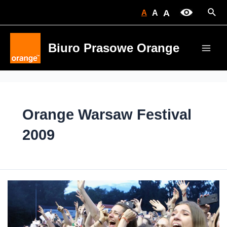
Skip
Sear
A
A
A
to
content
Biuro Prasowe Orange
Main
Men
Orange Warsaw Festival
2009