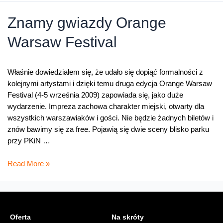
Festival
2009
Znamy gwiazdy Orange
–
Warsaw Festival
największe
wydarzenie
kulturalne
Właśnie dowiedziałem się, że udało się dopiąć formalności z
lata
kolejnymi artystami i dzięki temu druga edycja Orange Warsaw
w
Festival (4-5 września 2009) zapowiada się, jako duże
stolicy
wydarzenie. Impreza zachowa charakter miejski, otwarty dla
wszystkich warszawiaków i gości. Nie będzie żadnych biletów i
znów bawimy się za free. Pojawią się dwie sceny blisko parku
przy PKiN …
Znamy
Read More »
gwiazdy
Orange
Warsaw
Festival
Oferta
Na skróty