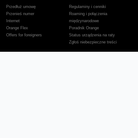
Przedłuż umowę
Regulaminy i cenniki
Przenieś numer
Roaming i połączenia
Internet
międzynarodowe
Orange Flex
Poradnik Orange
Offers for foreigners
Status urządzenia na raty
Zgłoś niebezpieczne treści
Serwisy
O firmie
Dla inwestorów
O nas
Dla operatorów
Kariera
Dla dostawców
Znajdź salon
Dla mediów
Dla seniora
Orange Energia dla Firm