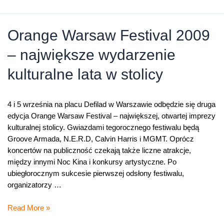
bilety
na
Orange
Orange Warsaw Festival 2009
Warsaw
– największe wydarzenie
Festival
2019
kulturalne lata w stolicy
4 i 5 września na placu Defilad w Warszawie odbędzie się druga
edycja Orange Warsaw Festival – największej, otwartej imprezy
kulturalnej stolicy. Gwiazdami tegorocznego festiwalu będą
Groove Armada, N.E.R.D, Calvin Harris i MGMT. Oprócz
koncertów na publiczność czekają także liczne atrakcje,
między innymi Noc Kina i konkursy artystyczne. Po
ubiegłorocznym sukcesie pierwszej odsłony festiwalu,
organizatorzy …
Orange
Read More »
Warsaw