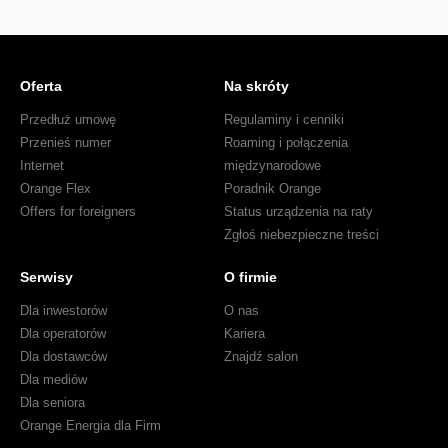
Oferta
Na skróty
Przedłuż umowę
Regulaminy i cenniki
Przenieś numer
Roaming i połączenia
Internet
międzynarodowe
Orange Flex
Poradnik Orange
Offers for foreigners
Status urządzenia na raty
Zgłoś niebezpieczne treści
Serwisy
O firmie
Dla inwestorów
O nas
Dla operatorów
Kariera
Dla dostawców
Znajdź salon
Dla mediów
Dla seniora
Orange Energia dla Firm