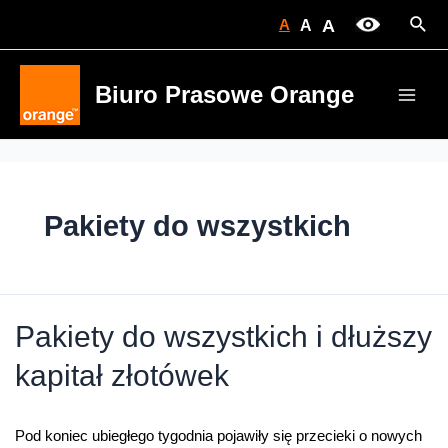
Skip
Sear
A
A
A
to
content
Biuro Prasowe Orange
Main
Men
Pakiety do wszystkich
Pakiety do wszystkich i dłuższy
kapitał złotówek
Pod koniec ubiegłego tygodnia pojawiły się przecieki o nowych