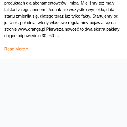
produktach dla abonamentowców i mixa. Mieliśmy też mały
falstart z regulaminem. Jednak nie wszystko wyciekło, data
startu zmieniła się, dlatego teraz już tylko fakty. Startujemy od
jutra ok. południa, wtedy właściwe regulaminy pojawią się na
stronie www.orange.pl Pierwsza nowość to dwa ekstra pakiety
dające odpowiednio 30 i 60 …
Pakiety
Read More »
do
wszystkich
i
dłuższy
kapitał
złotówek