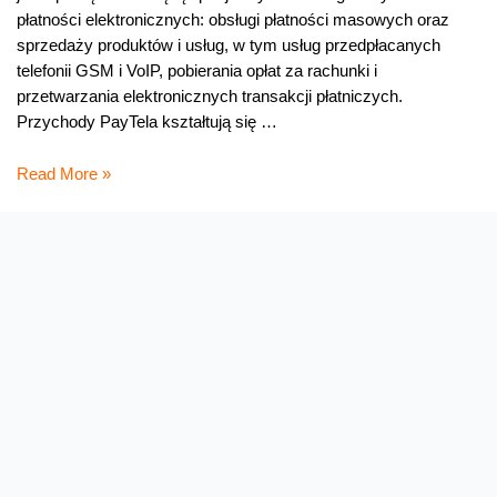
płatności elektronicznych: obsługi płatności masowych oraz
sprzedaży produktów i usług, w tym usług przedpłacanych
telefonii GSM i VoIP, pobierania opłat za rachunki i
przetwarzania elektronicznych transakcji płatniczych.
Przychody PayTela kształtują się …
TP
Read More »
sprzedała
spółkę
PayTel