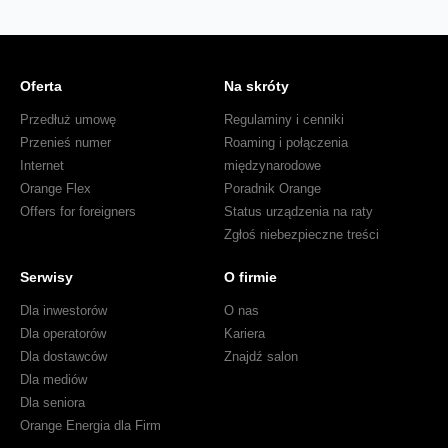
Oferta
Na skróty
Przedłuż umowę
Regulaminy i cenniki
Przenieś numer
Roaming i połączenia
Internet
międzynarodowe
Orange Flex
Poradnik Orange
Offers for foreigners
Status urządzenia na raty
Zgłoś niebezpieczne treści
Serwisy
O firmie
Dla inwestorów
O nas
Dla operatorów
Kariera
Dla dostawców
Znajdź salon
Dla mediów
Dla seniora
Orange Energia dla Firm