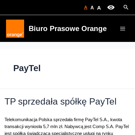
Skip
Sear
A
A
A
to
content
Biuro Prasowe Orange
Main
Men
PayTel
TP sprzedała spółkę PayTel
Telekomunikacja Polska sprzedała firmę PayTel S.A., kwota
transakcji wyniosła 5,7 mln zł. Nabywcą jest Comp S.A. PayTel
jest spółką świadczącą specjalistyczne usługi na rynku