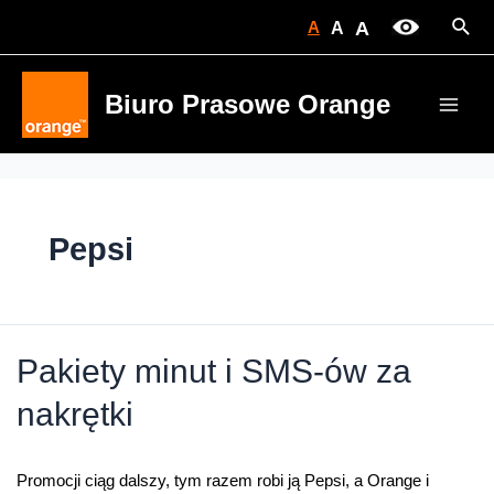
Skip
Sear
A
A
A
to
content
Biuro Prasowe Orange
Main
Men
Pepsi
Pakiety minut i SMS-ów za
nakrętki
Promocji ciąg dalszy, tym razem robi ją Pepsi, a Orange i