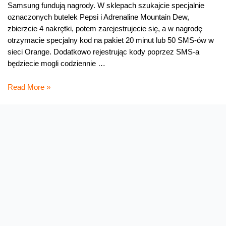
Samsung fundują nagrody. W sklepach szukajcie specjalnie
oznaczonych butelek Pepsi i Adrenaline Mountain Dew,
zbierzcie 4 nakrętki, potem zarejestrujecie się, a w nagrodę
otrzymacie specjalny kod na pakiet 20 minut lub 50 SMS-ów w
sieci Orange. Dodatkowo rejestrując kody poprzez SMS-a
będziecie mogli codziennie …
Pakiety
Read More »
minut
i
SMS-
ów
za
nakrętki