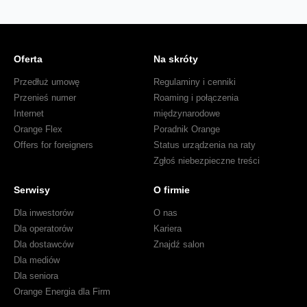
Oferta
Na skróty
Przedłuż umowę
Regulaminy i cenniki
Przenieś numer
Roaming i połączenia
Internet
międzynarodowe
Orange Flex
Poradnik Orange
Offers for foreigners
Status urządzenia na raty
Zgłoś niebezpieczne treści
Serwisy
O firmie
Dla inwestorów
O nas
Dla operatorów
Kariera
Dla dostawców
Znajdź salon
Dla mediów
Dla seniora
Orange Energia dla Firm