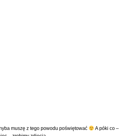
. Chyba muszę z tego powodu poświętować
A póki co –
iec – zrobimy zdjęcia …