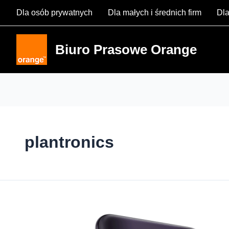
Skip
Dla osób prywatnych
Dla małych i średnich firm
Dla
to
content
Biuro Prasowe Orange
plantronics