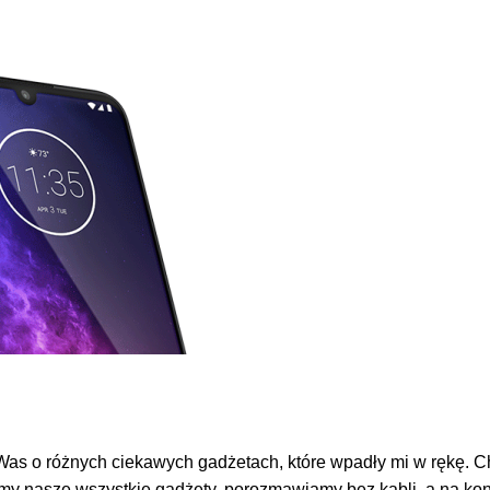
la Was o różnych ciekawych gadżetach, które wpadły mi w rękę
my nasze wszystkie gadżety, porozmawiamy bez kabli, a na kon