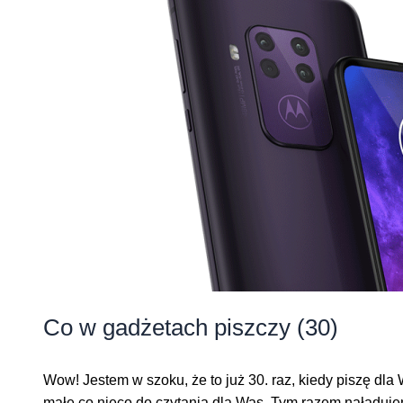
Co w gadżetach piszczy (30)
Wow! Jestem w szoku, że to już 30. raz, kiedy piszę d
małe co nieco do czytania dla Was. Tym razem naładuje